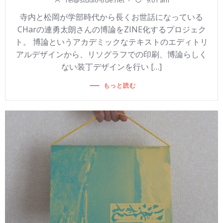
rei@studio-true.net
-
9:01 am
寺内と松岡が学部時代から長くお世話になっている
CHarの連勇太朗さんの博論をZINE化するプロジェク
ト。 博論というアカデミックなテキストのエディトリ
アルデザインから、リソグラフでの印刷、博論らしく
ない装丁デザインを行い […]
もっと読む