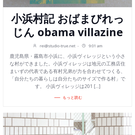
小浜村記 おばまびれっ
じん obama villazine
rei@studio-true.net
-
9:01 am
鹿児島県・霧島市小浜に、小浜ヴィレッジという小さ
な村ができました。小浜ヴィレッジは地元の工務店住
まいずの代表である有村兄弟が力を合わせてつくる、
「自分たちの暮らしは自分たちのサイズで作る村」で
す。 小浜ヴィレッジは201 […]
もっと読む