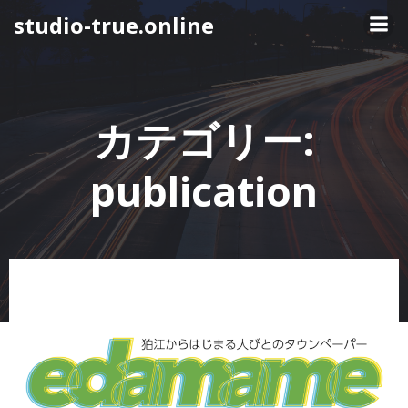
コ
studio-true.online
ン
テ
ン
ツ
へ
カテゴリー:
ス
キ
publication
ッ
プ