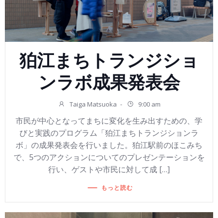
狛江まちトランジショ
ンラボ成果発表会
Taiga Matsuoka
-
9:00 am
市民が中心となってまちに変化を生み出すための、学
びと実践のプログラム「狛江まちトランジションラ
ボ」の成果発表会を行いました。狛江駅前のほこみち
で、5つのアクションについてのプレゼンテーションを
行い、ゲストや市民に対して成 […]
もっと読む