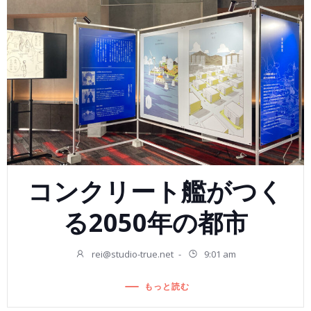
コンクリート艦がつく
る2050年の都市
rei@studio-true.net
-
9:01 am
もっと読む