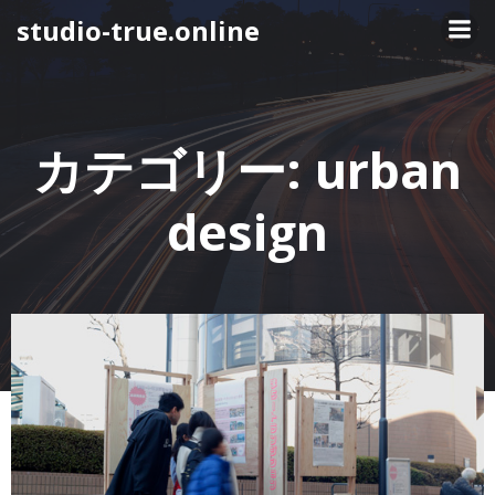
コ
studio-true.online
ン
テ
ン
ツ
へ
カテゴリー:
urban
ス
キ
design
ッ
プ