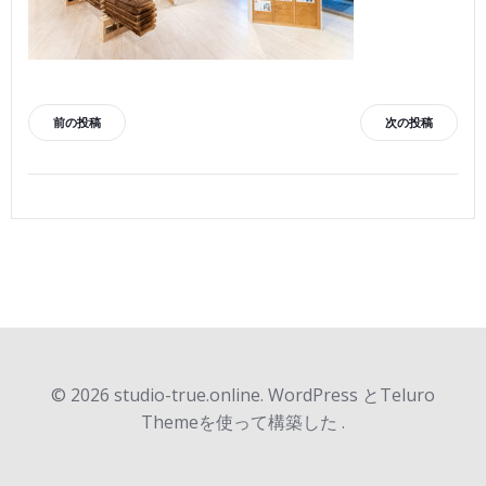
投
投
前の投稿
次の投稿
稿
稿
ナ
ナ
ビ
ビ
ゲ
ゲ
ー
ー
© 2026 studio-true.online. WordPress とTeluro
シ
Themeを使って構築した .
シ