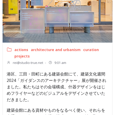
actions
architecture and urbanism
curation
projects
rei@studio-true.net
-
9:01 am
港区、三田・田町にある建築会館にて、建築文化週間
2024「ガイダンスのアーキテクチャー」展が開催され
ました。私たちはその会場構成、什器デザインをはじ
めフライヤーなどのビジュアルをデザインさせていた
だきました。
建築会館にある資材やものをなるべく使い、それらを