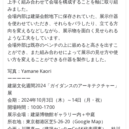
上手く組み合わせて会場を構成することを軸に取り組
みました。
会場内部は建築会館地下に保存されていた、展示什器
を使わせていただき、それらをバラしたり、立てる方
向を変えるなどしながら、展示物を面白く見せられる
ような工夫をしています。
会場外部は既存のベンチの上に嵌めると高さを出すこ
とができ、また組み合わせによって展示の見せ方や使
い方を変えることができる什器を製作しました。
写真：Yamane Kaori
ーーーーー
建築文化週間2024「ガイダンスのアーキテクチャー」
展
会期：2024年10月3日（木）～14日（月・祝）
開場時間：10:00-17:00
展示会場：建築博物館ギャラリー内＋中庭
所在地：東京都港区芝5-26-20（Google Map）
企画：川勝真一（建築センターCoAK代表理事）、桂川