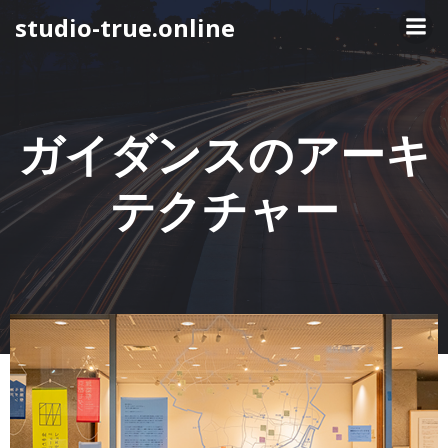
コ
studio-true.online
ン
テ
ン
ツ
へ
ガイダンスのアーキ
ス
キ
テクチャー
ッ
プ