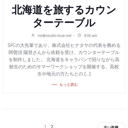
北海道を旅するカウン
ターテーブル
rei@studio-true.net
-
9:00 am
SFCの大先輩であり、株式会社ヒナタヤの代表を務める
阿曽沼 陽登さんから依頼を受け、カウンターテーブル
を制作しました。 北海道をキャラバンで回りながら高
校生のためのサマーワークショップを開催する、高校
生や地元の方たちとの […]
もっと読む
ペ
ペ
1
2
古い投稿