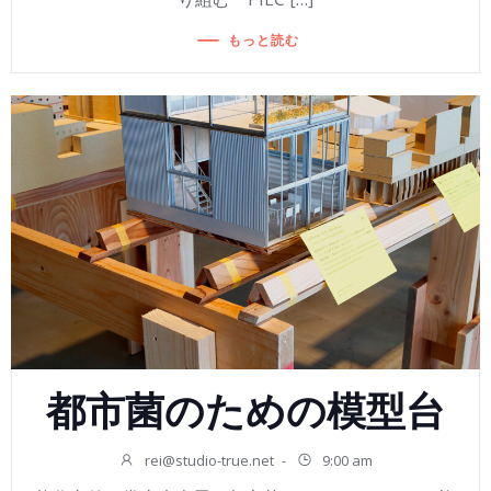
もっと読む
都市菌のための模型台
rei@studio-true.net
-
9:00 am