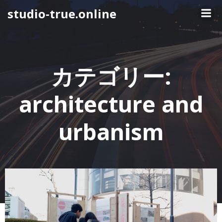
コ
studio-true.online
ン
テ
ン
ツ
へ
カテゴリー:
ス
キ
architecture and
ッ
プ
urbanism