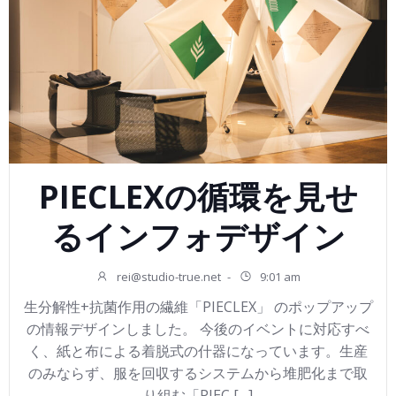
PIECLEXの循環を見せ
るインフォデザイン
rei@studio-true.net
-
9:01 am
生分解性+抗菌作用の繊維「PIECLEX」 のポップアップ
の情報デザインしました。 今後のイベントに対応すべ
く、紙と布による着脱式の什器になっています。生産
のみならず、服を回収するシステムから堆肥化まで取
り組む「PIEC […]