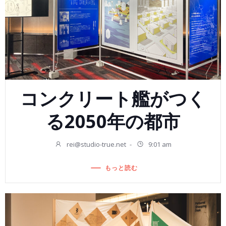
コンクリート艦がつく
る2050年の都市
rei@studio-true.net
-
9:01 am
もっと読む