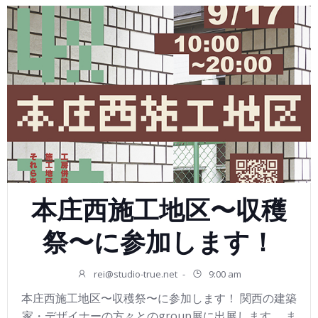
本庄西施工地区〜収穫
祭〜に参加します！
rei@studio-true.net
-
9:00 am
本庄西施工地区〜収穫祭〜に参加します！ 関西の建築
家・デザイナーの方々とのgroup展に出展します。 ま