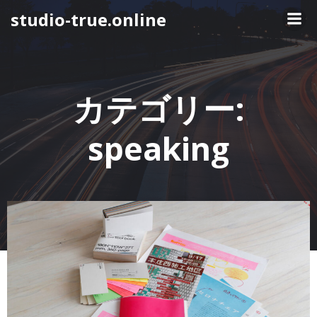
コ
studio-true.online
ン
テ
ン
ツ
へ
カテゴリー:
ス
キ
speaking
ッ
プ