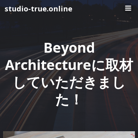
コ
studio-true.online
ン
テ
ン
ツ
へ
Beyond
ス
キ
Architectureに取材
ッ
プ
していただきまし
た！