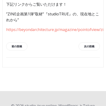
下記リンクからご覧いただけます！
”ZINE企画第1弾“取材”『studioTRUE』の、現在地とこ
れから”
https://beyondarchitecture.jp/magazine/pointofview/zin
投
投
前の投稿
次の投稿
稿
稿
ナ
ナ
ビ
ビ
ゲ
ゲ
ー
ー
© 2026 studio-true.online. WordPress とTeluro