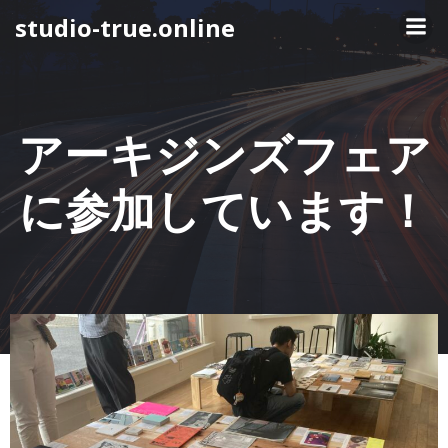
コ
studio-true.online
ン
テ
ン
ツ
へ
アーキジンズフェア
ス
キ
に参加しています！
ッ
プ