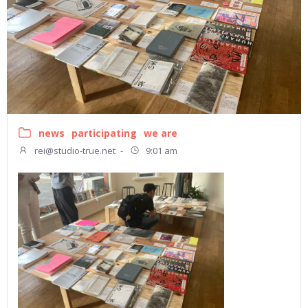
news
participating
we are
rei@studio-true.net
-
9:01 am