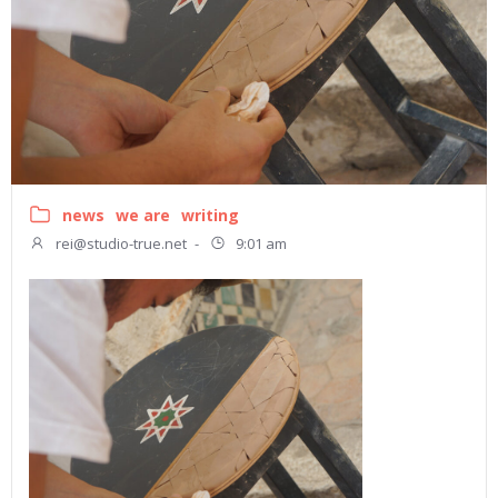
news
we are
writing
rei@studio-true.net
-
9:01 am