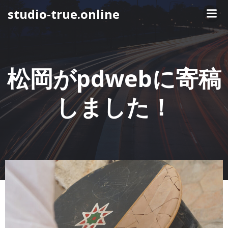
コ
studio-true.online
ン
テ
ン
ツ
へ
松岡がpdwebに寄稿
ス
キ
しました！
ッ
プ