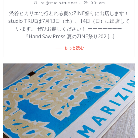
rei@studio-true.net
-
9:01 am
渋谷ヒカリエで行われる夏のZINE祭りに出店します！
studio TRUEは7月13日（土）、14日（日）に出店して
います。 ぜひお越しください！ ーーーーーーー
『Hand Saw Press 夏のZINE祭り202 […]
もっと読む