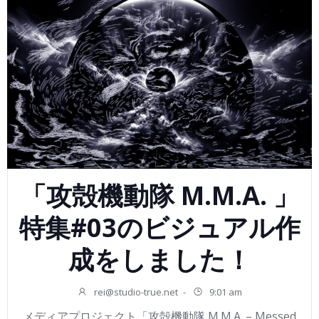
「攻殻機動隊 M.M.A. 」
特集#03のビジュアル作
成をしました！
rei@studio-true.net
-
9:01 am
メディアプロジェクト「攻殻機動隊 M.M.A. – Messed