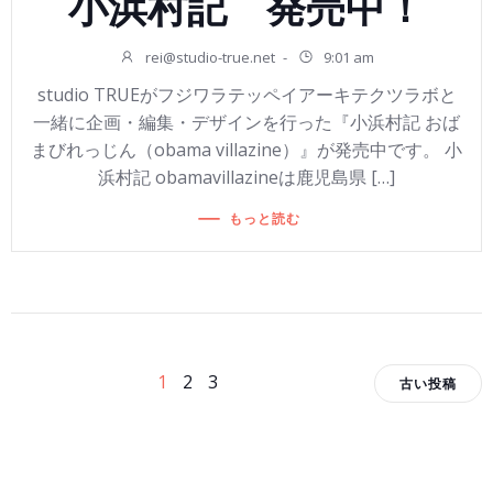
小浜村記 発売中！
rei@studio-true.net
-
9:01 am
studio TRUEがフジワラテッペイアーキテクツラボと
一緒に企画・編集・デザインを行った『小浜村記 おば
まびれっじん（obama villazine）』が発売中です。 小
浜村記 obamavillazineは鹿児島県 […]
もっと読む
投
投
投
ペ
ペ
ペ
1
2
3
古い投稿
ー
ー
ー
稿
稿
稿
ジ
ジ
ジ