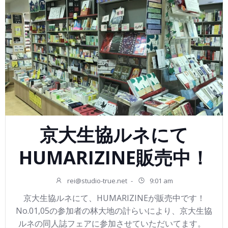
京大生協ルネにて
HUMARIZINE販売中！
rei@studio-true.net
-
9:01 am
京大生協ルネにて、HUMARIZINEが販売中です！
No.01,05の参加者の林大地の計らいにより、京大生協
ルネの同人誌フェアに参加させていただいてます。