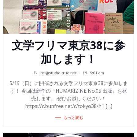
文学フリマ東京38に参
加します！
rei@studio-true.net
-
9:01 am
5/19（日）に開催される文学フリマ東京38に参加しま
す！ 今回は新作の『HUMARIZINE No.05 出版』を発
売します。 ぜひお越しください！
https://c.bunfree.net/c/tokyo38/h1 […]
もっと読む