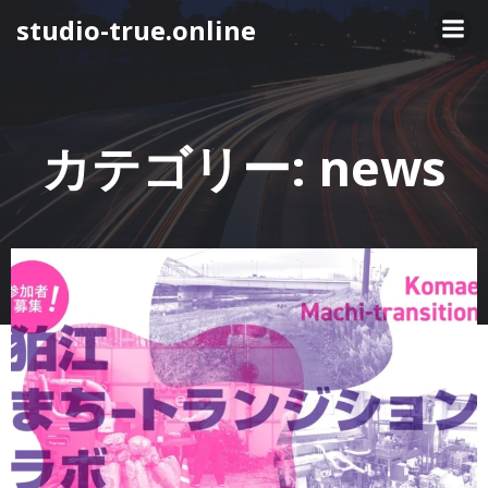
コ
studio-true.online
ン
テ
ン
ツ
へ
カテゴリー:
news
ス
キ
ッ
プ