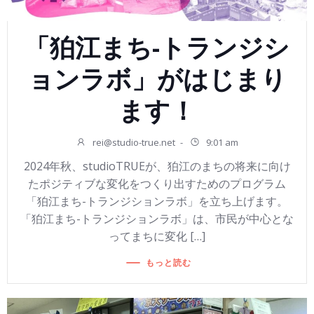
「狛江まち-トランジシ
ョンラボ」がはじまり
ます！
rei@studio-true.net
-
9:01 am
2024年秋、studioTRUEが、狛江のまちの将来に向け
たポジティブな変化をつくり出すためのプログラム
「狛江まち-トランジションラボ」を立ち上げます。
「狛江まち-トランジションラボ」は、市民が中心とな
ってまちに変化 […]
もっと読む