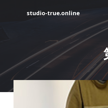
コ
ン
studio-true.online
テ
ン
ツ
へ
ス
キ
ッ
プ