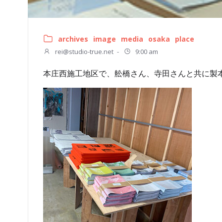
archives
image
media
osaka
place
rei@studio-true.net
-
9:00 am
本庄西施工地区で、舩橋さん、寺田さんと共に製