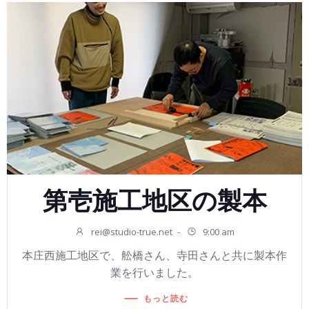
第壱施工地区の製本
rei@studio-true.net
-
9:00 am
本庄西施工地区で、舩橋さん、寺田さんと共に製本作
業を行いました。
もっと読む