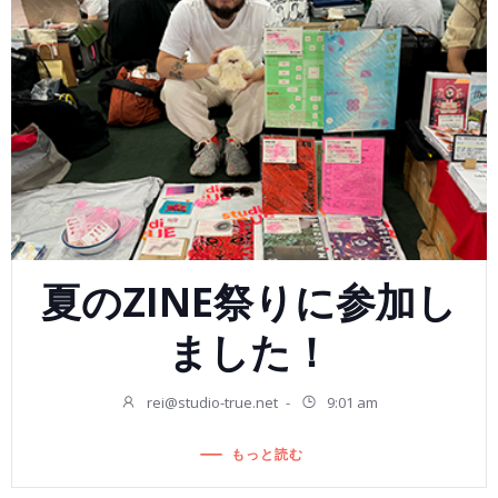
夏のZINE祭りに参加し
ました！
rei@studio-true.net
-
9:01 am
もっと読む