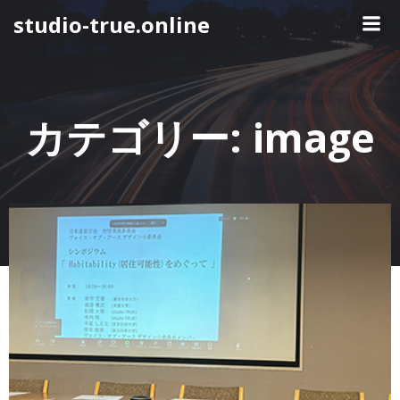
コ
studio-true.online
ン
テ
ン
ツ
へ
カテゴリー:
image
ス
キ
ッ
プ