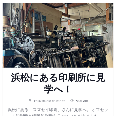
浜松にある印刷所に見
学へ！
rei@studio-true.net
-
9:01 am
浜松にある「スズセイ印刷」さんに見学へ。 オフセッ