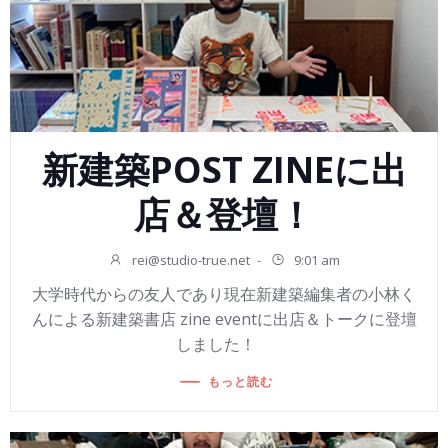
新建築POST ZINEに出
店＆登壇！
rei@studio-true.net
-
9:01 am
大学時代からの友人であり現在新建築編集者の小林く
んによる新建築書店 zine eventに出店＆トークに登壇
しました！
もっと読む