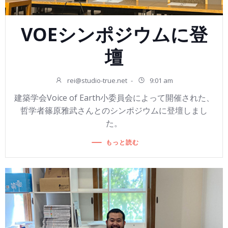
VOEシンポジウムに登
壇
rei@studio-true.net
-
9:01 am
建築学会Voice of Earth小委員会によって開催された、
哲学者篠原雅武さんとのシンポジウムに登壇しまし
た。
もっと読む