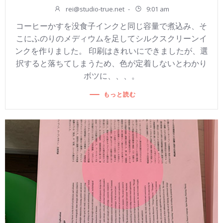
rei@studio-true.net
-
9:01 am
コーヒーかすを没食子インクと同じ容量で煮込み、そ
こにふのりのメディウムを足してシルクスクリーンイ
ンクを作りました。 印刷はきれいにできましたが、選
択すると落ちてしまうため、色が定着しないとわかり
ボツに、、、。
もっと読む