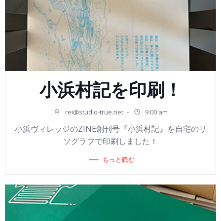
小浜村記を印刷！
rei@studio-true.net
-
9:00 am
小浜ヴィレッジのZINE創刊号『小浜村記』を自宅のリ
ソグラフで印刷しました！
もっと読む