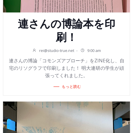
連さんの博論本を印
刷！
rei@studio-true.net
-
9:00 am
連さんの博論「コモンズアプローチ」をZINE化し、自
宅のリソグラフで印刷しました！ 明大連研の学生が頑
張ってくれました。
もっと読む