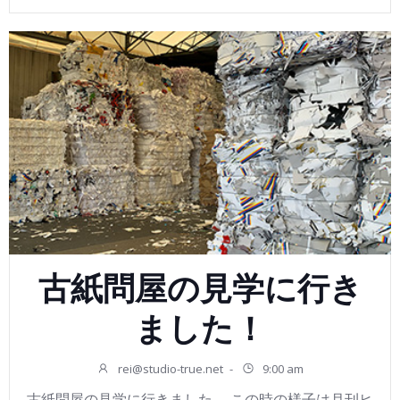
古紙問屋の見学に行き
ました！
rei@studio-true.net
-
9:00 am
古紙問屋の見学に行きました。 この時の様子は月刊ヒ