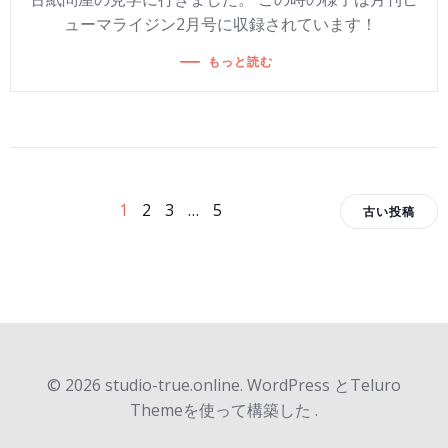
ューマライジン2月号に収録されています！
もっと読む
投
投
投
ペ
ペ
ペ
ペ
1
2
3
…
5
古い投稿
ー
ー
ー
ー
稿
稿
稿
ジ
ジ
ジ
ジ
ナ
ナ
ナ
ビ
ビ
ビ
© 2026 studio-true.online. WordPress とTeluro
ゲ
ゲ
ゲ
Themeを使って構築した .