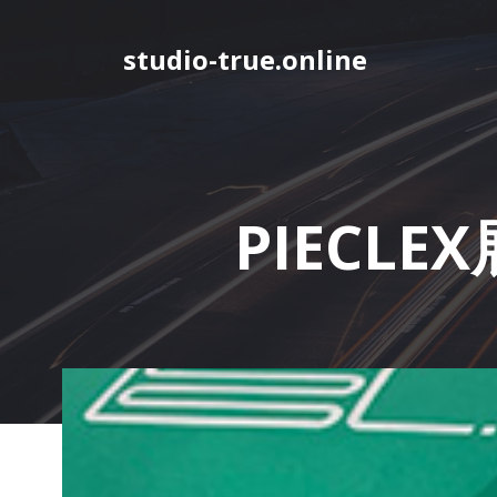
コ
ン
studio-true.online
テ
ン
ツ
へ
ス
キ
PIECL
ッ
プ