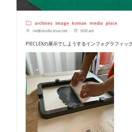
archives
image
komae
media
place
rei@studio-true.net
-
9:00 am
PIECLEXの展示でしようするインフォグラフィ