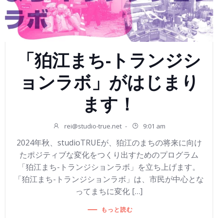
「狛江まち-トランジシ
ョンラボ」がはじまり
ます！
rei@studio-true.net
-
9:01 am
2024年秋、studioTRUEが、狛江のまちの将来に向け
たポジティブな変化をつくり出すためのプログラム
「狛江まち-トランジションラボ」を立ち上げます。
「狛江まち-トランジションラボ」は、市民が中心とな
ってまちに変化 […]
もっと読む