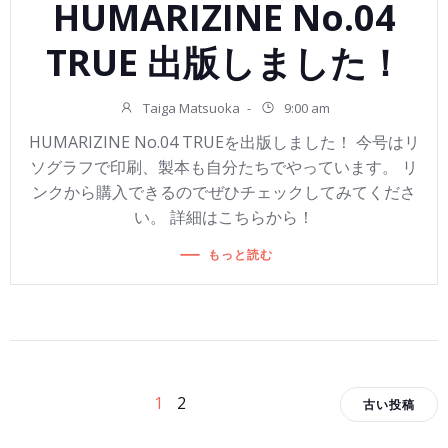
HUMARIZINE No.04
TRUE 出版しました！
Taiga Matsuoka
-
9:00 am
HUMARIZINE No.04 TRUEを出版しました！ 今号はリ
ソグラフで印刷、製本も自分たちでやっています。 リ
ンクから購入できるのでぜひチェックしてみてくださ
い。 詳細はこちらから！
もっと読む
投
投
投
ペ
ペ
1
2
古い投稿
ー
ー