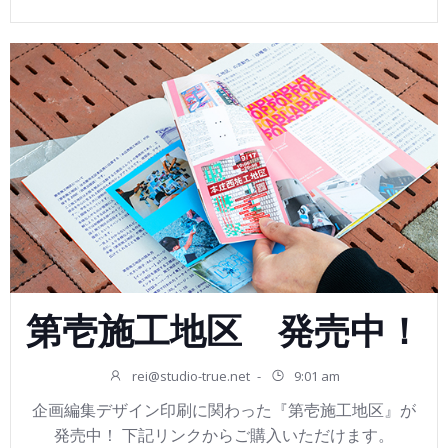
第壱施工地区 発売中！
rei@studio-true.net
-
9:01 am
企画編集デザイン印刷に関わった『第壱施工地区』が
発売中！ 下記リンクからご購入いただけます。