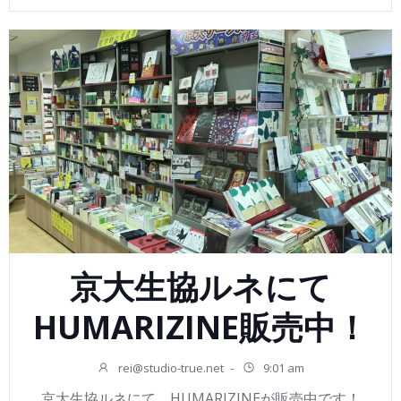
京大生協ルネにて
HUMARIZINE販売中！
rei@studio-true.net
-
9:01 am
京大生協ルネにて、HUMARIZINEが販売中です！