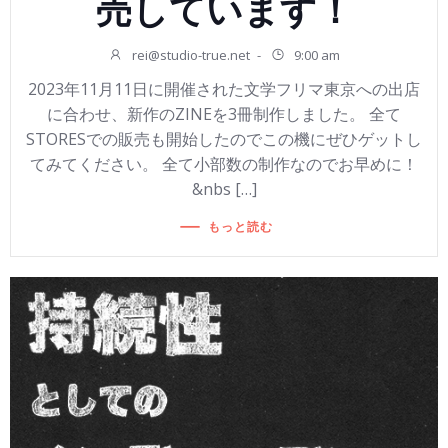
売しています！
rei@studio-true.net
-
9:00 am
2023年11月11日に開催された文学フリマ東京への出店
に合わせ、新作のZINEを3冊制作しました。 全て
STORESでの販売も開始したのでこの機にぜひゲットし
てみてください。 全て小部数の制作なのでお早めに！
&nbs […]
もっと読む