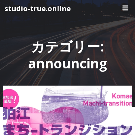
コ
studio-true.online
ン
テ
ン
ツ
へ
カテゴリー:
ス
キ
announcing
ッ
プ