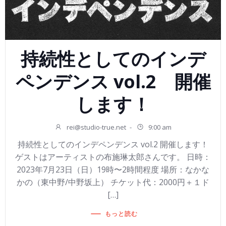
持続性としてのインデ
ペンデンス vol.2 開催
します！
rei@studio-true.net
-
9:00 am
持続性としてのインデペンデンス vol.2 開催します！
ゲストはアーティストの布施琳太郎さんです。 日時：
2023年7月23日（日）19時〜2時間程度 場所：なかな
かの（東中野/中野坂上） チケット代：2000円＋１ド
[…]
もっと読む