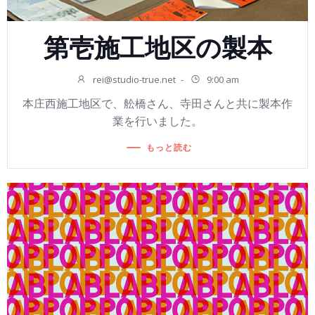
第壱施工地区の製本
rei@studio-true.net
-
9:00 am
本庄西施工地区で、舩橋さん、寺田さんと共に製本作
業を行いました。
もっと読む