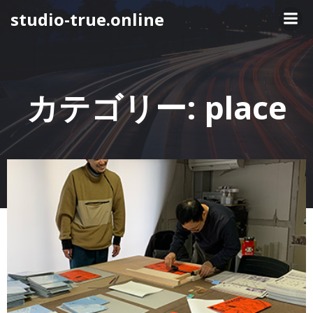
コ
studio-true.online
ン
テ
ン
ツ
へ
カテゴリー:
place
ス
キ
ッ
プ