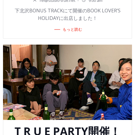
rei@studio-true.net
-
9:00 am
下北沢BONUS TRACKにて開催のBOOK LOVER’S
HOLIDAYに出店しました！
もっと読む
T R U E PARTY開催！