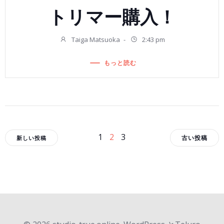
トリマー購入！
Taiga Matsuoka
-
2:43 pm
もっと読む
投
投
投
ペ
ペ
ペ
1
2
3
古い投稿
新しい投稿
ー
ー
ー
稿
稿
稿
ジ
ジ
ジ
ナ
ナ
ナ
ビ
ビ
ビ