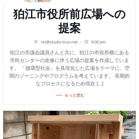
狛江市役所前広場への
提案
rei@studio-true.net
-
9:00 am
狛江の市議会議員さんと共に、狛江の市役所横にある
市民センターの改修に伴う広場の提案を作成していま
す。 「循環型社会」を具現化した広場をテーマに、空
間のゾーニングやプログラムを考えています。 長期的
なプロセスになるため現在 […]
もっと読む