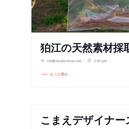
狛江の天然素材採
rei@studio-true.net
-
2:41 pm
もっと読む
こまえデザイナー