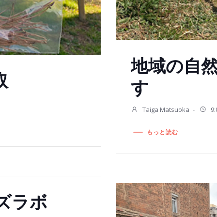
地域の自
取
す
Taiga Matsuoka
-
9:
もっと読む
ズラボ