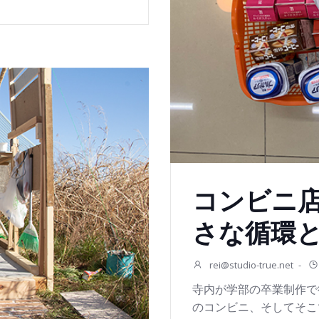
コンビニ
さな循環
rei@studio-true.net
-
寺内が学部の卒業制作で
のコンビニ、そしてそこ