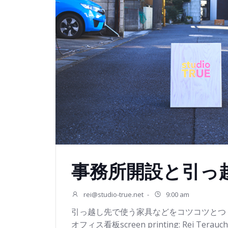
事務所開設と引っ
rei@studio-true.net
-
9:00 am
引っ越し先で使う家具などをコツコツとつくります
オフィス看板screen printing: Rei Terauchi