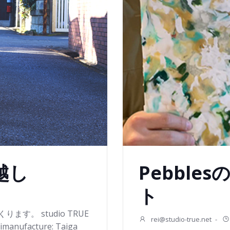
越し
Pebble
ト
。 studio TRUE
rei@studio-true.net
-
manufacture: Taiga