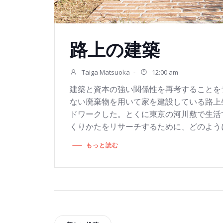
路上の建築
Taiga Matsuoka
-
12:00 am
建築と資本の強い関係性を再考することを
ない廃棄物を用いて家を建設している路上
ドワークした。とくに東京の河川敷で生活
くりかたをリサーチするために、どのように 
もっと読む