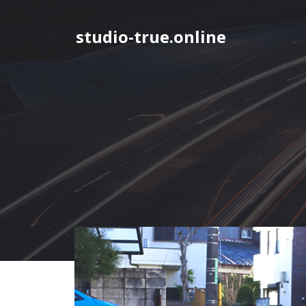
コ
ン
studio-true.online
テ
ン
ツ
へ
ス
キ
ッ
プ