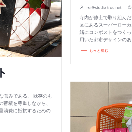
rei@studio-true.net
-
寺内が修士で取り組んだ
区にあるスーパーローカ
緒にコンポストをつくっ
用いた都市デザインのあり
もっと読む
ト
は創造的な営みである。 既存のも
の蓄積を尊重しながら、
量消費に抵抗するための